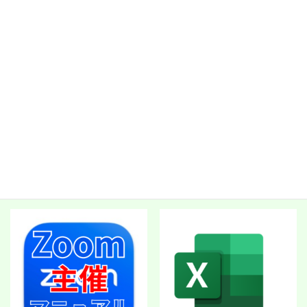
GoogleMeet双方向ON-LINE
Zoomブレイクアウトルーム作
授業サポートマニュアル
成MANUAL
1,000
1,000
¥
¥
お買い物カゴに追加
お買い物カゴに追加