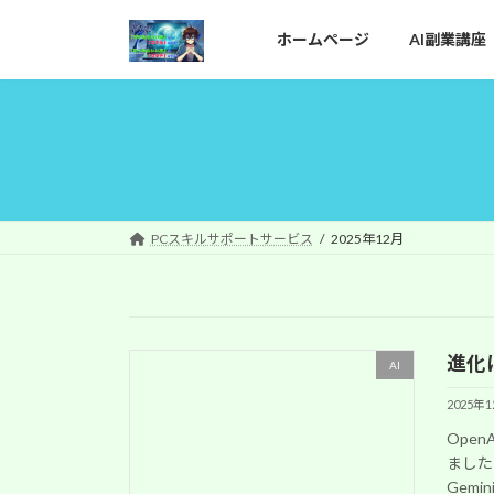
コ
ナ
ン
ビ
ホームページ
AI副業講座
テ
ゲ
ン
ー
ツ
シ
へ
ョ
ス
ン
キ
に
ッ
移
PCスキルサポートサービス
2025年12月
プ
動
進化
AI
2025年
Ope
ました
Gem