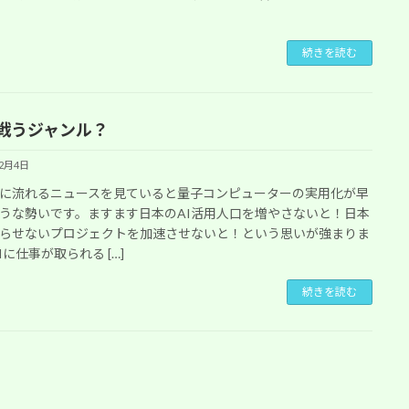
続きを読む
と戦うジャンル？
12月4日
に流れるニュースを見ていると量子コンピューターの実用化が早
うな勢いです。ますます日本のAI活用人口を増やさないと！日本
らせないプロジェクトを加速させないと！という思いが強まりま
Iに仕事が取られる […]
続きを読む