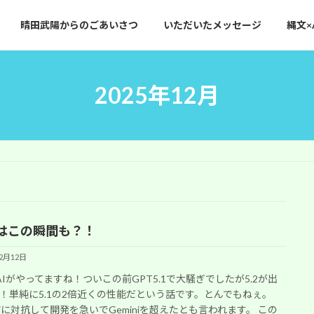
晴田武陽からのごあいさつ
いただいたメッセージ
縄文×
2025年12月
はこの瞬間も？！
12月12日
nAIがやってますね！ついこの前GPT5.1で大騒ぎでしたが5.2が出
！単純に5.1の2倍近くの性能だという話です。とんでもねぇ。
iniに対抗して開発を急いでGeminiを超えたとも言われます。 この