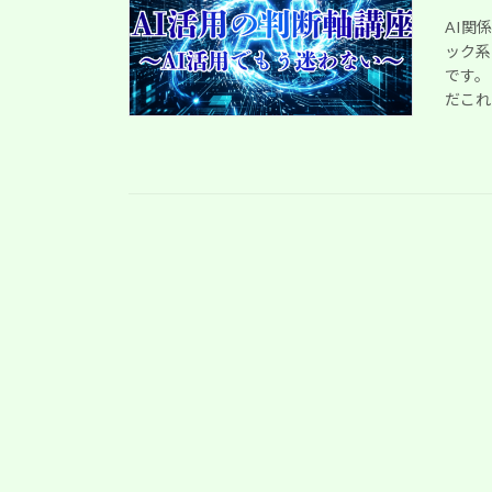
AI関
ック系
です。
だこれは