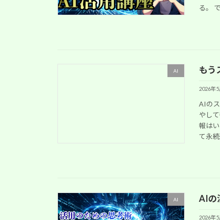
る。 で
もう
AI
2026年
AIの
やして
報はい
て永続
AI
AI
2026年