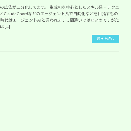
係の広告が二分化してます。 生成AIを中心としたスキル系・テクニ
とClaudeChordなどのエージェント系で自動化などを目指すもの
 時代はエージェントAIと言われますし間違いではないのですがた
 […]
続きを読む