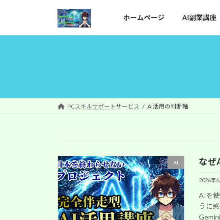
コ
ナ
ン
ビ
ホームページ
AI副業講座
テ
ゲ
ン
ー
ツ
シ
へ
ョ
ス
ン
キ
に
ッ
移
PCスキルサポートサービス
AI活用の判断軸
プ
動
なぜ
AI
2026年
AIを
うに感
Gem